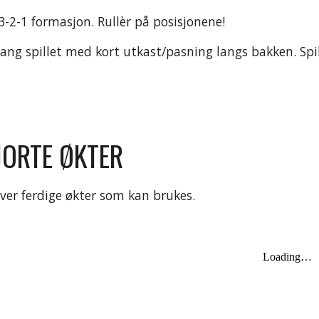
r 3-2-1 formasjon. Rullèr på posisjonene!
gang spillet med kort utkast/pasning langs bakken. Spil
JORTE ØKTER
over ferdige økter som kan brukes.