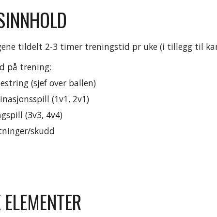
SINNHOLD
ne tildelt 2-3 timer treningstid pr uke (i tillegg til k
d på trening:
string (sjef over ballen)
asjonsspill (1v1, 2v1)
spill (3v3, 4v4)
tninger/skudd
E ELEMENTER