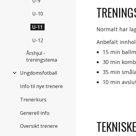
U-9
TRENING
U-10
U-11
Normalt har lage
U-12
Anbefalt innhol
15 min ballme
Årshjul -
treningstema
30 min kombin
35 min smålag
Ungdomsfotball
10 min avslu
Info til nye trenere
Trenerkurs
Generell info
TEKNISK
Oversikt trenere