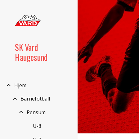
Sk
SK Vard
Haugesund
Hjem
Barnefotball
Pensum
U-8